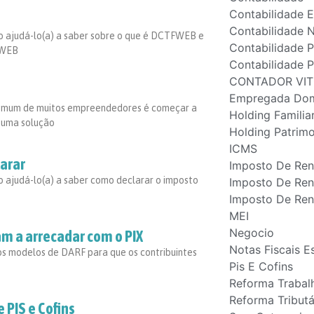
Contabilidade 
Contabilidade 
o ajudá-lo(a) a saber sobre o que é DCTFWEB e
Contabilidade 
FWEB
Contabilidade P
CONTADOR VIT
Empregada Dom
omum de muitos empreendedores é começar a
Holding Familia
 uma solução
Holding Patrimo
ICMS
larar
Imposto De Re
 ajudá-lo(a) a saber como declarar o imposto
Imposto De Ren
Imposto De Ren
MEI
Negocio
am a arrecadar com o PIX
Notas Fiscais E
os modelos de DARF para que os contribuintes
Pis E Cofins
Reforma Trabalh
Reforma Tributá
 PIS e Cofins