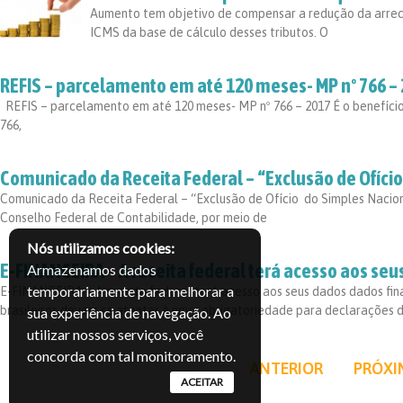
Aumento tem objetivo de compensar a redução da arrec
ICMS da base de cálculo desses tributos. O
REFIS – parcelamento em até 120 meses- MP nº 766 –
REFIS – parcelamento em até 120 meses- MP nº 766 – 2017 É o benefício 
766,
Comunicado da Receita Federal – “Exclusão de Ofíci
Comunicado da Receita Federal – “Exclusão de Ofício do Simples Naciona
Conselho Federal de Contabilidade, por meio de
Nós utilizamos cookies:
E-FINANCEIRA – A receita federal terá acesso aos seu
Armazenamos dados
temporariamente para melhorar a
E-FINANCEIRA – A receita federal terá acesso aos seus dados dados fin
brasileiros devem se atentar à nova obrigatoriedade para declarações 
sua experiência de navegação. Ao
utilizar nossos serviços, você
concorda com tal monitoramento.
ANTERIOR
PRÓXI
ACEITAR