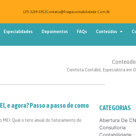
(27) 3239-3352
Contato@fragacontabilidade.com.br
Especialidades
Depoimentos
FAQs
Conteúdos
C
Conteúdo 
Cientista Contábil, Especialista em D
EI, e agora? Passo a passo de como
CATEGORIAS
Abertura De CN
 MEI: Qual o teto anual do faturamento do
Consultoria
Contabilidade