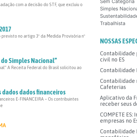
Sem Categoria
adação com a decisão do STF, que excluiu o
Simples Nacion
Sustentabilidad
Trabalhista
 2017
previsto no artigo 3º da Medida Provisória nº
NOSSAS ESPE
Contabilidade
civil no ES
o do Simples Nacional”
l” A Receita Federal do Brasil solicitou ao
Contabilidade 
Contabilidade 
Cafeterias
s dados dados financeiros
Aplicativo da 
anceiros E-FINANCEIRA – Os contribuintes
receber seus d
de
COMPETE ES: In
empresas no Es
MA
Contabilidade 