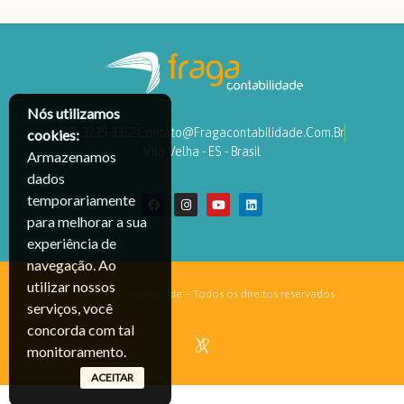
Nós utilizamos
(27) 3239-3352
Contato@fragacontabilidade.com.br
cookies:
Vila Velha - ES - Brasil
Armazenamos
dados
temporariamente
para melhorar a sua
experiência de
navegação. Ao
utilizar nossos
© Fraga Contabilidade – Todos os direitos reservados
serviços, você
concorda com tal
monitoramento.
ACEITAR