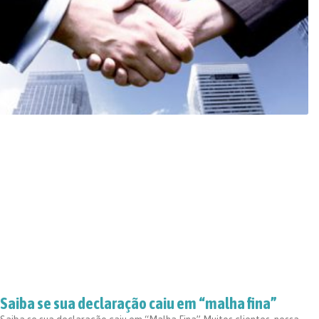
Saiba se sua declaração caiu em “malha fina”