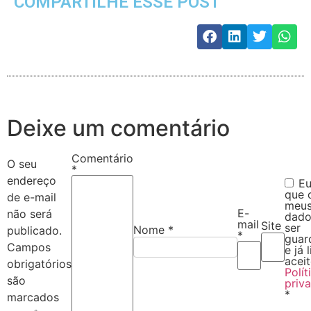
COMPARTILHE ESSE POST
Deixe um comentário
Comentário
O seu
*
endereço
Eu
que 
de e-mail
meu
E-
não será
dado
mail
Site
ser
Nome
*
publicado.
*
guar
Campos
e já l
aceit
obrigatórios
Polít
são
priv
*
marcados