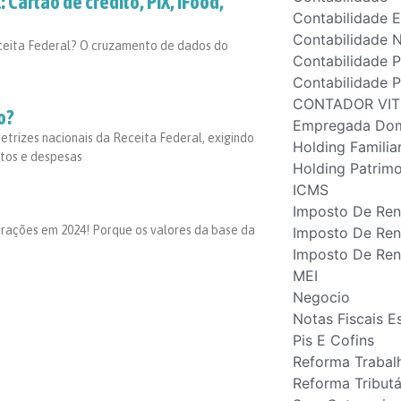
Cartão de crédito, PIX, iFood,
Contabilidade 
Contabilidade 
ceita Federal? O cruzamento de dados do
Contabilidade 
Contabilidade P
CONTADOR VIT
o?
Empregada Dom
etrizes nacionais da Receita Federal, exigindo
Holding Familia
ntos e despesas
Holding Patrimo
ICMS
Imposto De Re
erações em 2024! Porque os valores da base da
Imposto De Ren
Imposto De Ren
MEI
Negocio
Notas Fiscais E
Pis E Cofins
Reforma Trabalh
Reforma Tributá