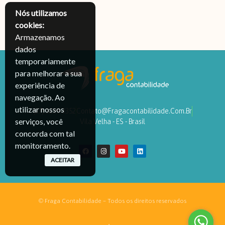
Nós utilizamos
cookies:
Armazenamos
dados
temporariamente
para melhorar a sua
experiência de
navegação. Ao
utilizar nossos
(27) 3239-3352
Contato@fragacontabilidade.com.br
serviços, você
Vila Velha - ES - Brasil
concorda com tal
monitoramento.
ACEITAR
© Fraga Contabilidade – Todos os direitos reservados