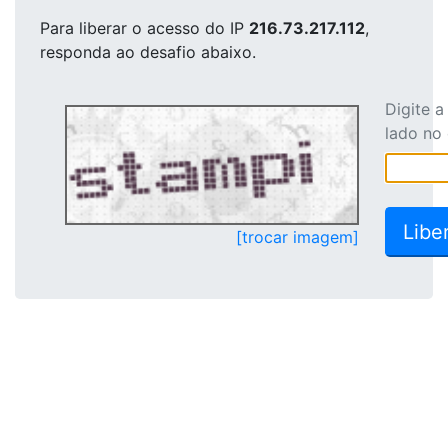
Para liberar o acesso
do IP
216.73.217.112
,
responda ao desafio abaixo.
Digite 
lado no
[trocar imagem]