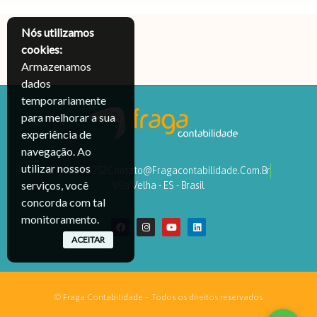
Nós utilizamos
cookies:
Armazenamos
dados
temporariamente
para melhorar a sua
experiência de
navegação. Ao
utilizar nossos
(27) 3239-3352
Contato@fragacontabilidade.com.br
serviços, você
Vila Velha - ES - Brasil
concorda com tal
monitoramento.
ACEITAR
© Fraga Contabilidade – Todos os direitos reservados