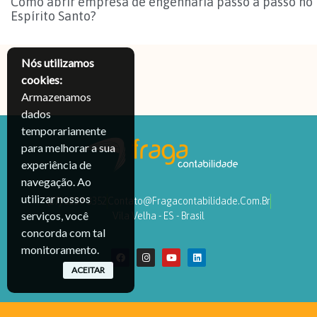
Como abrir empresa de engenharia passo a passo no
Espírito Santo?
Nós utilizamos
cookies:
Armazenamos
dados
temporariamente
para melhorar a sua
experiência de
navegação. Ao
utilizar nossos
(27) 3239-3352
Contato@fragacontabilidade.com.br
serviços, você
Vila Velha - ES - Brasil
concorda com tal
monitoramento.
ACEITAR